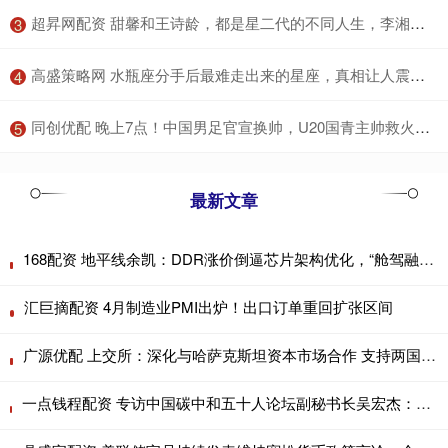
​超昇网配资 甜馨和王诗龄，都是星二代的不同人生，李湘教育理念到底赢在哪里
3
​高盛策略网 水瓶座分手后最难走出来的星座，真相让人震惊！
4
​同创优配 晚上7点！中国男足官宣换帅，U20国青主帅救火，年轻化成唯一期待_久尔杰维奇_伊万_国足
5
最新文章
168配资 地平线余凯：DDR涨价倒逼芯片架构优化，“舱驾融合”契合降本路径
汇巨摘配资 4月制造业PMI出炉！出口订单重回扩张区间
广源优配 上交所：深化与哈萨克斯坦资本市场合作 支持两国机构赴对方市场展业
一点钱程配资 专访中国碳中和五十人论坛副秘书长吴宏杰：从“能耗双控”到“碳排放双控”，考核变革如何影响“十五五”减碳路径？