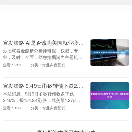
宣发策略 AI是否该为美国就业疲软“背锅”？
炒股就看金麒麟分析师研报，权威，专
业，及时，全面，助您挖掘潜力主题机
会！ 雪涛宏观笔记 AI技术还远未到对就业
查看：219
分类：专业实盘配资
产生影响的时刻，美国当下“低雇佣、低裁
员”的就业环....
宣发策略 9月9日甬矽转债下跌2.46%，转股溢价率37.1%
本站消息，9月9日甬矽转债收盘下跌
2.46%，报154.82元/张，成交额1.27亿
元，转股溢价率37.1%。 资料显示，甬矽
查看：168
分类：专业实盘配资
转债信用级别为“A+”，债券期限6....