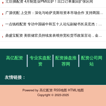
汇巨摘配资 4月制造业PMI出炉！出口订单重回扩张区间
广源优配 上交所：深化与哈萨克斯坦资本市场合作 支持两国机构赴对方市场展业
一点钱程配资 专访中国碳中和五十人论坛副秘书长吴宏杰：从“能耗双控”到“碳排放双控”，考核变革如何影响“十五五”减碳路径？
鼎盛宝配资 美联储官员持续发表维持宽松货币政策言论，金价止跌回升，黄金ETF华夏（518850）涨0.11%
高亿配资
专业实盘配
配资操盘推
配资公司网
资
荐网
站
友情链接：
高亿配资
RSS地图
HTML地图
Powered by
Copyright
© 2023-2025