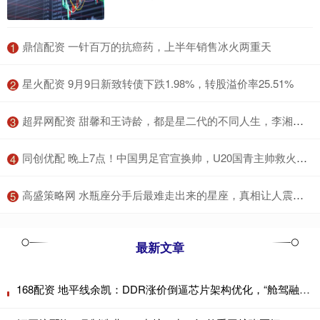
​鼎信配资 一针百万的抗癌药，上半年销售冰火两重天
1
​星火配资 9月9日新致转债下跌1.98%，转股溢价率25.51%
2
​超昇网配资 甜馨和王诗龄，都是星二代的不同人生，李湘教育理念到底赢在哪里
3
​同创优配 晚上7点！中国男足官宣换帅，U20国青主帅救火，年轻化成唯一期待_久尔杰维奇_伊万_国足
4
​高盛策略网 水瓶座分手后最难走出来的星座，真相让人震惊！
5
最新文章
168配资 地平线余凯：DDR涨价倒逼芯片架构优化，“舱驾融合”契合降本路径